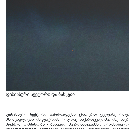
ფინანსური სექტორი და ბანკები
ფინანსური
სექტორი
წარმოადგენს
ერთ
-
ერთ
ყველაზე
რთუ
მნიშვნელოვან
ინდუსტრიას
როგორც
საქართველოში
,
ისე
საე
მოქმედ
კომპანიებ
ს
-
ბანკები
,
მიკროსაფინანსო
ორგანიზაციე