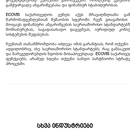
ყოველდღიურად
ექმნებათ
გამოწვევები
,
რომლებიც
უკავშირ
გამჭვირვალე
ანგარიშგებასა
და
ფინანსურ
სტაბილურობას
.
ECOVIS
საქართველოს
გუნდს
აქვს
მრავალწლიანი
გა
წარმომადგენლებთან
მუშაობის
სფეროში
.
ჩვენ
ვთავაზობთ
მოიცავს
ფინანსური
ანგარიშგების
საერთაშორისო
სტანდარტებ
მომსახურებას
,
საგადასახადო
დაგეგმვას
,
იურიდიულ
კონს
სისტემების
შეფასებას
.
ჩვენთან
თანამშრომლობა
იძლევა
იმის
გარანტიას
,
რომ
თქვენი
ადგილობრივ
,
ისე
საერთაშორისო
სტანდარტებს
,
რაც
განსაკუთ
და
მარეგულირებლის
ნდობის
მოსაპოვებლად
.
ECOVIS
საქართვ
ფუნქციებს
,
არამედ
ხდება
თქვენი
სანდო
პარტნიორი
სტრატ
პროცესში
.
სხვა ინდუსტრიები